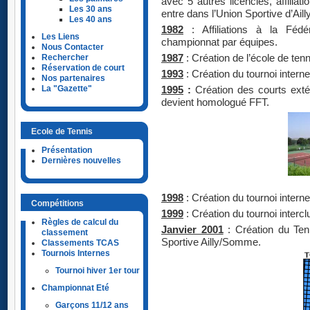
avec 5 autres licenciés, affilia
Les 30 ans
entre dans l’Union Sportive d’Ai
Les 40 ans
1982
: Affiliations à la Fédé
Les Liens
championnat par équipes.
Nous Contacter
Rechercher
1987
: Création de l’école de tenn
Réservation de court
1993
: Création du tournoi interne
Nos partenaires
La "Gazette"
1995
:
Création des courts extér
devient homologué FFT.
Ecole de Tennis
Présentation
Dernières nouvelles
1998
: Création du tournoi inter
Compétitions
1999
: Création du tournoi interc
Règles de calcul du
Janvier 2001
: Création du Ten
classement
Sportive Ailly/Somme.
Classements TCAS
Tournois Internes
Tournoi hiver 1er tour
Championnat Eté
Garçons 11/12 ans