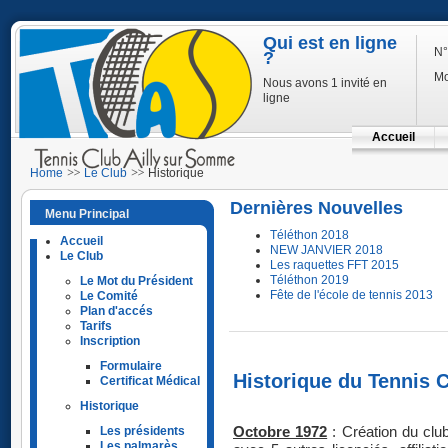
Qui est en ligne
N°
?
Mo
Nous avons 1 invité en
ligne
Accueil
Home
Le Club
Historique
Dernières Nouvelles
Menu Principal
Téléthon 2018
Accueil
NEW JANVIER 2018
Le Club
Les raquettes FFT 2015
Téléthon 2019
Le Mot du Président
Fête de l'école de tennis 2013
Le Comité
Plan d'accés
Tarifs
Inscription
Formulaire
Historique du Tennis 
Certificat Médical
Historique
Les présidents
Octobre 1972
: Création du c
Les palmarès