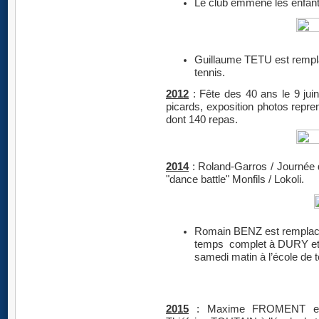
Le club emmène les enfant
Guillaume TETU est rempl
tennis.
2012
: Fête des 40 ans le 9 juin,
picards, exposition photos repren
dont 140 repas.
2014
: Roland-Garros / Journé
"dance battle" Monfils / Lokoli.
Romain BENZ est remplac
temps complet à DURY et
samedi matin à l’école de t
2015
: Maxime FROMENT et 