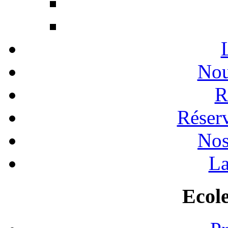
Nou
R
Réserv
Nos
La
Ecole