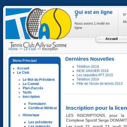
Qui est en ligne
N°
?
Mo
Nous avons 1 invité en
ligne
Accueil
Home
Le Club
Inscription
Dernières Nouvelles
Menu Principal
Téléthon 2018
Accueil
NEW JANVIER 2018
Le Club
Les raquettes FFT 2015
Téléthon 2019
Le Mot du Président
Fête de l'école de tennis 2013
Le Comité
Plan d'accés
Tarifs
Inscription
Formulaire
Inscription pour la lic
Certificat Médical
Historique
LES INSCRIPTIONS, pour la s
Complexe Sportif Serge DOMART 
Les présidents
Les palmarès
Les lundi 22, mardi 23, jeudi 