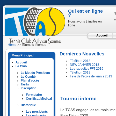
Qui est en ligne
N
?
M
Nous avons 2 invités en
ligne
Accueil
Home
Tournois Internes
Dernières Nouvelles
Menu Principal
Téléthon 2018
Accueil
NEW JANVIER 2018
Le Club
Les raquettes FFT 2015
Téléthon 2019
Le Mot du Président
Fête de l'école de tennis 2013
Le Comité
Plan d'accés
Tarifs
Inscription
Formulaire
Tournoi interne
Certificat Médical
Historique
Le TCAS engage les tournois inte
Les présidents
Les palmarès
Pour l'hiver 2020: