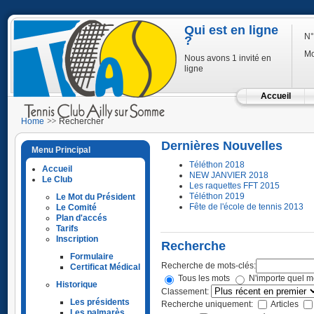
Qui est en ligne
N°
?
Mo
Nous avons 1 invité en
ligne
Accueil
Home
Rechercher
Dernières Nouvelles
Menu Principal
Téléthon 2018
Accueil
NEW JANVIER 2018
Le Club
Les raquettes FFT 2015
Téléthon 2019
Le Mot du Président
Fête de l'école de tennis 2013
Le Comité
Plan d'accés
Tarifs
Inscription
Recherche
Formulaire
Recherche de mots-clés:
Certificat Médical
Tous les mots
N'importe quel m
Historique
Classement:
Les présidents
Recherche uniquement:
Articles
Les palmarès